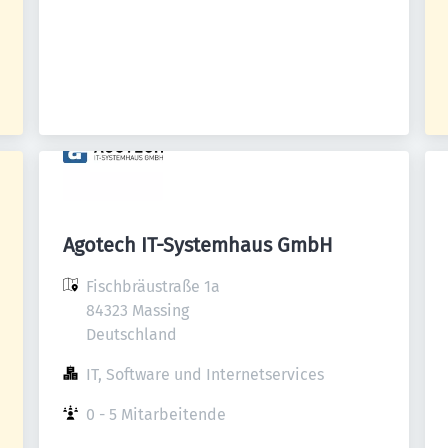
Agotech IT-Systemhaus GmbH
Fischbräustraße 1a

84323 Massing

Deutschland
IT, Software und Internetservices
0 - 5 Mitarbeitende