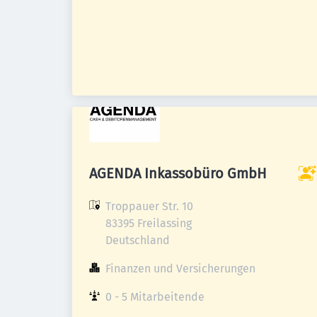
AGENDA Inkassobüro GmbH
Troppauer Str. 10

83395 Freilassing

Deutschland
Finanzen und Versicherungen
0 - 5 Mitarbeitende