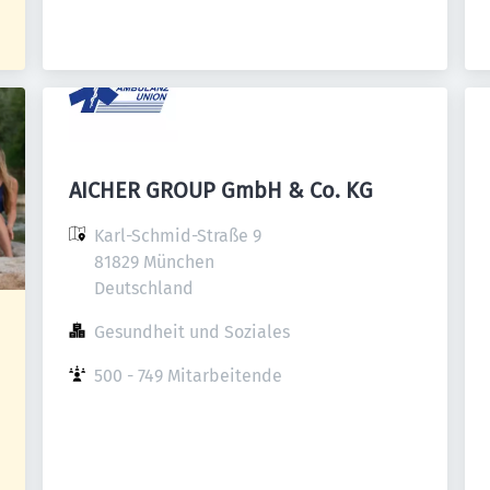
AICHER GROUP GmbH & Co. KG
Karl-Schmid-Straße 9

81829 München

Deutschland
Gesundheit und Soziales
500 - 749 Mitarbeitende