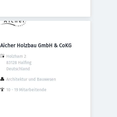
Aicher Holzbau GmbH & CoKG
Holzham 2

83128 Halfing

Deutschland
Architektur und Bauwesen
10 - 19 Mitarbeitende