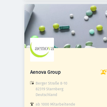
Aenova Group
Berger Straße 8-10

82319 Starnberg

Deutschland
ab 1000 Mitarbeitende