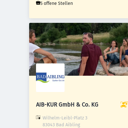
5 offene Stellen
AIB-KUR GmbH & Co. KG
Wilhelm-Leibl-Platz 3

83043 Bad Aibling
