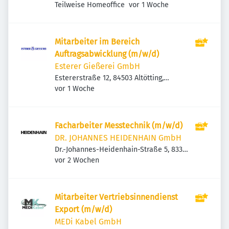
Veröffentlicht
:
Teilweise Homeoffice
vor 1 Woche
Mitarbeiter im Bereich
Auftragsabwicklung (m/w/d)
Esterer Gießerei GmbH
Estererstraße 12, 84503 Altötting,
Veröffentlicht
:
Deutschland
vor 1 Woche
Facharbeiter Messtechnik (m/w/d)
DR. JOHANNES HEIDENHAIN GmbH
Dr.-Johannes-Heidenhain-Straße 5, 83301
Veröffentlicht
:
Traunreut, Deutschland
vor 2 Wochen
Mitarbeiter Vertriebsinnendienst
Export (m/w/d)
MEDi Kabel GmbH