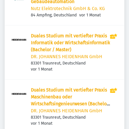
Gebäudeautomation
Nutz Elektrotechnik GmbH & Co. KG
Veröffentlicht
:
84 Ampfing, Deutschland
vor 1 Monat
Duales Studium mit vertiefter Praxis
Informatik oder Wirtschaftsinformatik
(Bachelor / Master)
DR. JOHANNES HEIDENHAIN GmbH
83301 Traunreut, Deutschland
Veröffentlicht
:
vor 1 Monat
Duales Studium mit vertiefter Praxis
Maschinenbau oder
Wirtschaftsingenieurwesen (Bachelor
/ Master)
DR. JOHANNES HEIDENHAIN GmbH
83301 Traunreut, Deutschland
Veröffentlicht
:
vor 1 Monat