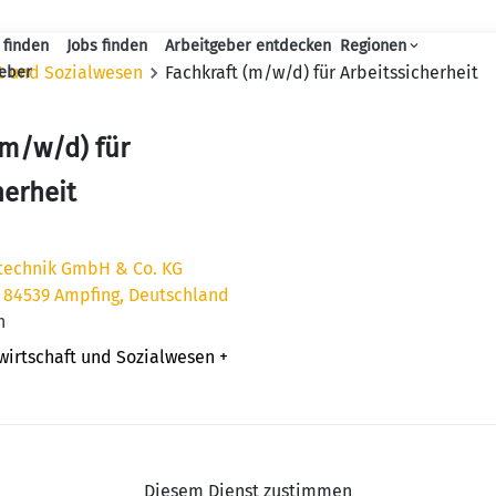
 finden
Jobs finden
Arbeitgeber entdecken
Regionen
Haupt-Navigation
ft und Sozialwesen
Fachkraft (m/w/d) für Arbeitssicherheit
geber
(m/w/d) für
herheit
otechnik GmbH & Co. KG
, 84539 Ampfing, Deutschland
n
wirtschaft und Sozialwesen
+
Diesem Dienst zustimmen