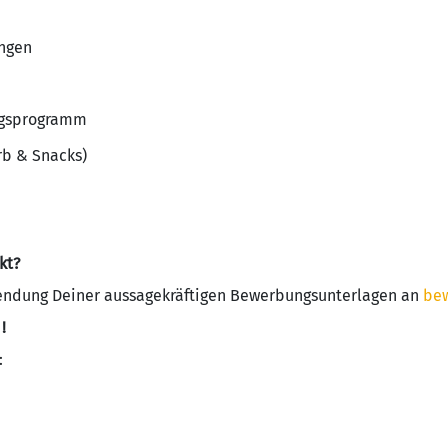
ngen
ngsprogramm
b & Snacks)
kt?
sendung Deiner aussagekräftigen Bewerbungsunterlagen an
be
!
: