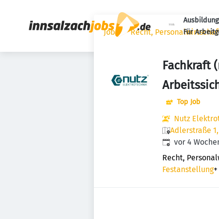
Ausbildung
Jobs
Recht, Personalwirtscha
Für Arbeit
Fachkraft 
Arbeitssic
Top Job
Nutz Elektr
Adlerstraße 1
Veröffentlicht
:
vor 4 Woche
Recht, Personal
Festanstellung
+