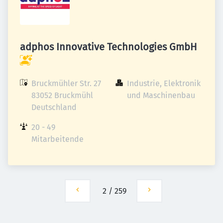
adphos Innovative Technologies GmbH
Bruckmühler Str. 27

Industrie, Elektronik 
83052 Bruckmühl

und Maschinenbau
Deutschland
20 - 49 
Mitarbeitende
2
/
259