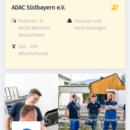
ADAC Südbayern e.V.
Ridlerstr. 35

Finanzen und 
80339 München

Versicherungen
Deutschland
400 - 499 
Mitarbeitende