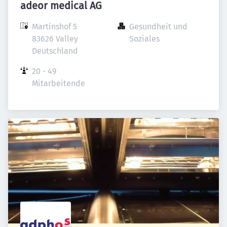
adeor medical AG
Martinshof 5

Gesundheit und 
83626 Valley

Soziales
Deutschland
20 - 49 
Mitarbeitende