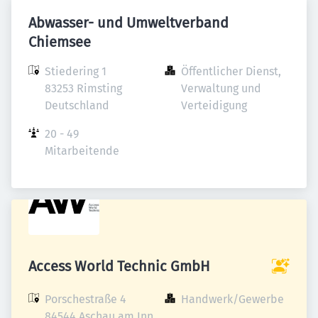
Abwasser- und Umweltverband
Chiemsee
Stiedering 1

Öffentlicher Dienst, 
83253 Rimsting

Verwaltung und 
Deutschland
Verteidigung
20 - 49 
Mitarbeitende
Access World Technic GmbH
Porschestraße 4

Handwerk/Gewerbe
84544 Aschau am Inn
