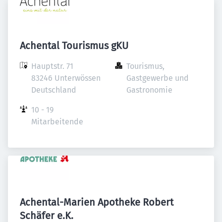
Achental Tourismus gKU
Hauptstr. 71

Tourismus, 
83246 Unterwössen

Gastgewerbe und 
Deutschland
Gastronomie
10 - 19 
Mitarbeitende
Achental-Marien Apotheke Robert
Schäfer e.K.