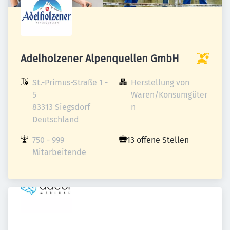
Adelholzener Alpenquellen GmbH
St.-Primus-Straße 1 - 
Herstellung von 
5

Waren/Konsumgüter
83313 Siegsdorf

n
Deutschland
750 - 999 
13 offene Stellen
Mitarbeitende