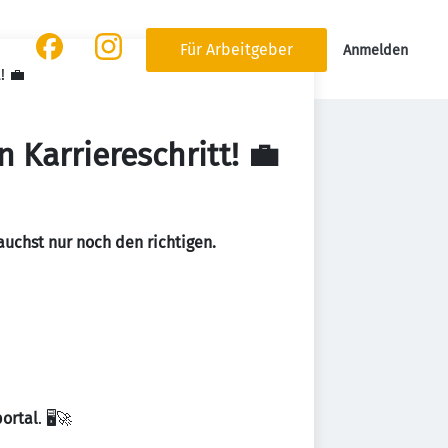
Für Arbeitgeber
Anmelden
! 💼
 Karriereschritt! 💼
rauchst nur noch den richtigen.
portal
. 🖥️🚀