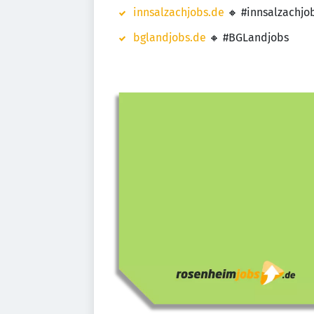
innsalzachjobs.de
🔸 #innsalzachjo
bglandjobs.de
🔸 #BGLandjobs