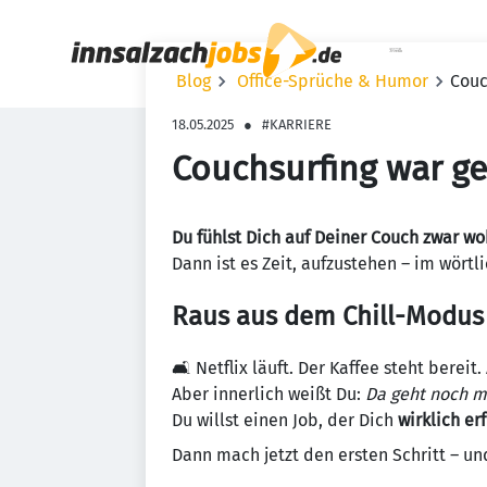
Haupt-Na
Blog
Office-Sprüche & Humor
Couc
18.05.2025
●
#KARRIERE
Couchsurfing war ges
Du fühlst Dich auf Deiner Couch zwar wo
Dann ist es Zeit, aufzustehen – im wört
Raus aus dem Chill-Modus –
🛋️ Netflix läuft. Der Kaffee steht bereit.
Aber innerlich weißt Du:
Da geht noch m
Du willst einen Job, der Dich
wirklich erf
Dann mach jetzt den ersten Schritt – u