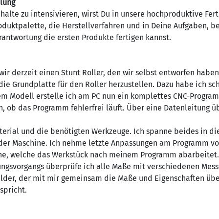
ilung
alte zu intensivieren, wirst Du in unsere hochproduktive Fer
oduktpalette, die Herstellverfahren und in Deine Aufgaben, b
antwortung die ersten Produkte fertigen kannst.
 wir derzeit einen Stunt Roller, den wir selbst entworfen hab
 die Grundplatte für den Roller herzustellen. Dazu habe ich s
em Modell erstelle ich am PC nun ein komplettes CNC-Progra
h, ob das Programm fehlerfrei läuft. Über eine Datenleitung 
erial und die benötigten Werkzeuge. Ich spanne beides in di
n der Maschine. Ich nehme letzte Anpassungen am Programm vo
ine, welche das Werkstück nach meinem Programm abarbeitet.
gsvorgangs überprüfe ich alle Maße mit verschiedenen Mess- 
ilder, der mit mir gemeinsam die Maße und Eigenschaften übe
spricht.