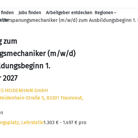
 finden
Jobs finden
Arbeitgeber entdecken
Regionen
Haupt-Navigation
m Zerspanungsmechaniker (m/w/d) zum Ausbildungsbeginn 1.
geber
g zum
gsmechaniker (m/w/d)
ldungsbeginn 1.
 2027
ES HEIDENHAIN GmbH
Heidenhain-Straße 5, 83301 Traunreut,
en
ngsplatz, Lehrstelle
1.303 € - 1.497 € pro