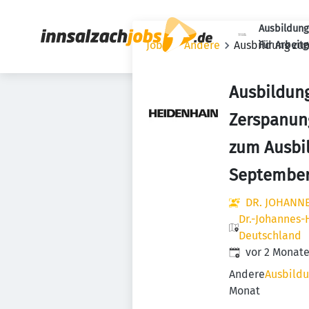
Ausbildung
Jobs
Andere
Ausbildung zu
Für Arbeit
Ausbildun
Zerspanun
zum Ausbi
September
DR. JOHANN
Dr.-Johannes-
Deutschland
Veröffentlicht
:
vor 2 Monat
Andere
Ausbildu
Monat