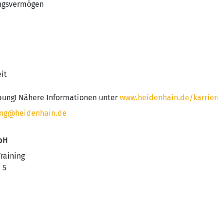
ungsvermögen
it
bung! Nähere Informationen unter
www.heidenhain.de/karrier
ung@heidenhain.de
bH
raining
 5