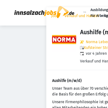
Ausbildung
Jobs
Verkauf und Handel
Au
Für Arbeit
Aushilfe (
Norma Lebens
Kufsteiner St
Veröffentlicht
:
vor 4 Jahren
Verkauf und Ha
Aushilfe (m/w/d)
Un­se­r Team aus über 70 ver­schi
die Basis für den großen Erfolg
Unsere Firmenphilosophie ist gepr
allen Mitarbeitenden ein ho­hes 