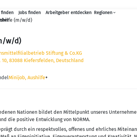
 finden
Jobs finden
Arbeitgeber entdecken
Regionen
Haupt-Navigation
shilfe (m/w/d)
geber
m/w/d)
mittelfilialbetrieb Stiftung & Co.KG
r. 10, 83088 Kiefersfelden, Deutschland
ndel
Minijob, Aushilfe
+
e­de­nen Na­tio­nen bildet den Mit­tel­punkt un­se­res Un­ter­neh­
 und die positive Entwicklung von NORMA.
ägt durch ein re­spekt­vol­les, offenes und ehr­li­ches Mit­ein­a
Maß an Eigeninitiative, Eigenverantwortung und Krea­ti­vi­tät. 