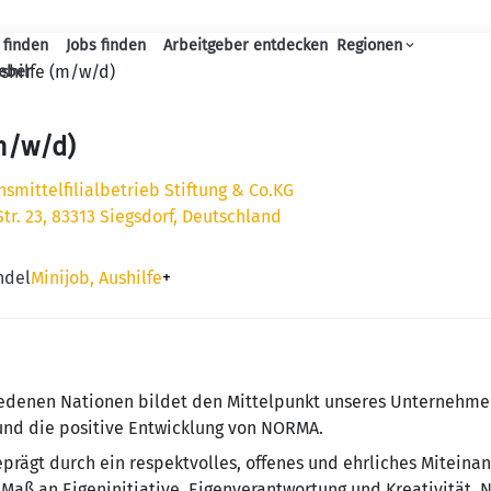
 finden
Jobs finden
Arbeitgeber entdecken
Regionen
Haupt-Navigation
shilfe (m/w/d)
geber
m/w/d)
mittelfilialbetrieb Stiftung & Co.KG
tr. 23, 83313 Siegsdorf, Deutschland
ndel
Minijob, Aushilfe
+
e­de­nen Na­tio­nen bildet den Mit­tel­punkt un­se­res Un­ter­neh­
 und die positive Entwicklung von NORMA.
ägt durch ein re­spekt­vol­les, offenes und ehr­li­ches Mit­ein­a
Maß an Eigeninitiative, Eigenverantwortung und Krea­ti­vi­tät. 