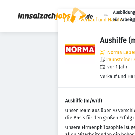
Ausbildung
Jobs
Verkauf und Handel
Au
Für Arbeit
Aushilfe (
Norma Lebens
Traunsteiner S
Veröffentlicht
:
vor 1 Jahr
Verkauf und Ha
Aushilfe (m/w/d)
Un­se­r Team aus über 70 ver­schi
die Basis für den großen Erfolg
Unsere Firmenphilosophie ist gepr
allen Mitarbeitenden ein ho­hes 