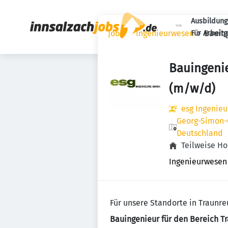
Ausbildung
Jobs
Ingenieurwesen
Bauin
Für Arbeit
Bauingeni
(m/w/d)
esg Ingenie
Georg-Simon-O
Deutschland
Teilweise H
Ingenieurwesen
Für unsere Standorte in Traunre
Bauingenieur für den Bereich 