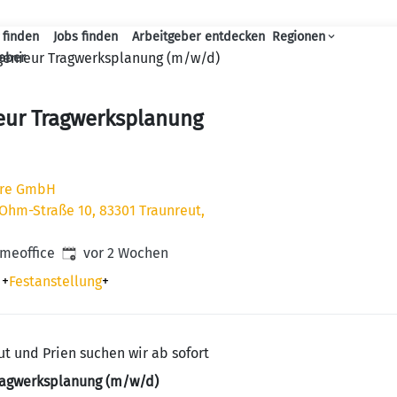
 finden
Jobs finden
Arbeitgeber entdecken
Regionen
Haupt-Navigation
genieur Tragwerksplanung (m/w/d)
geber
eur Tragwerksplanung
ure GmbH
hm-Straße 10, 83301 Traunreut,
Veröffentlicht
:
omeoffice
vor 2 Wochen
+
Festanstellung
+
ut und Prien suchen wir ab sofort
Tragwerksplanung (m/w/d)