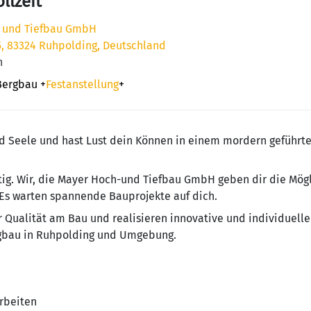
llzeit
 und Tiefbau GmbH
5, 83324 Ruhpolding, Deutschland
n
Bergbau
+
Festanstellung
+
nd Seele und hast Lust dein Können in einem mordern geführ
tig. Wir, die Mayer Hoch-und Tiefbau GmbH geben dir die Mögl
 Es warten spannende Bauprojekte auf dich.
ür Qualität am Bau und realisieren innovative und individue
igbau in Ruhpolding und Umgebung.
rbeiten