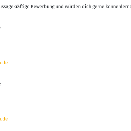
aussagekräftige Bewerbung und würden dich gerne kennenlern
:
u.de
:
u.de