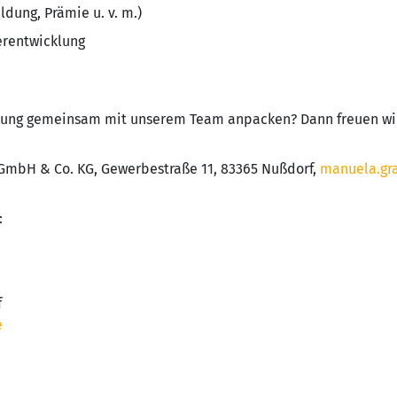
ldung, Prämie u. v. m.)
erentwicklung
rung gemeinsam mit unserem Team anpacken? Dann freuen wir 
 GmbH & Co. KG, Gewerbestraße 11, 83365 Nußdorf,
manuela.gr
:
f
e