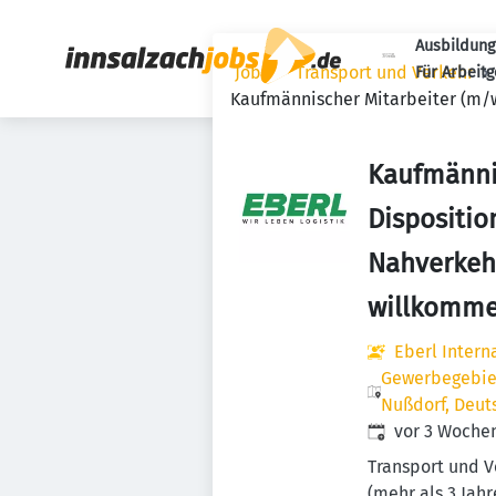
Ausbildung
Jobs
Transport und Verkehr
Für Arbeit
Kaufmännischer Mitarbeiter (m/w
Kaufmänni
Dispositio
Nahverkehr
willkomme
Eberl Inter
Gewerbegebiet
Nußdorf, Deut
Veröffentlicht
:
vor 3 Woche
Transport und V
(mehr als 3 Jahr