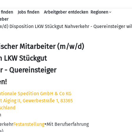
 finden
Jobs finden
Arbeitgeber entdecken
Regionen
Haupt-Navigation
geber
/d) Disposition LKW Stückgut Nahverkehr - Quereinsteiger w
scher Mitarbeiter (m/w/d)
n LKW Stückgut
 - Quereinsteiger
n!
nationale Spedition GmbH & Co KG
 Aiging II, Gewerbestraße 1, 83365
schland
n
erkehr
Festanstellung
+
Mit Berufserfahrung
e)