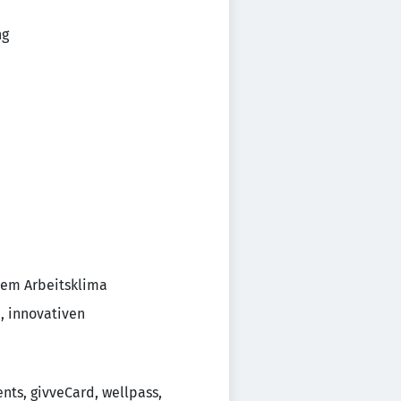
ng
tem Arbeitsklima
, innovativen
nts, givveCard, wellpass,