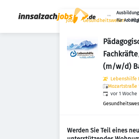
Ausbildung
Jobs
Gesundheitswesen
Päd
Für Arbeit
Pädagogis
Fachkräfte
(m/w/d) B
Lebenshilfe 
Mozartstraße 
Veröffentlicht
:
vor 1 Woche
Gesundheitswe
Werden Sie Teil eines n
unterstützendes Wohnumf