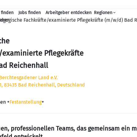
 finden
Jobs finden
Arbeitgeber entdecken
Regionen
Haupt-Navigation
agogische Fachkräfte/examinierte Pflegekräfte (m/w/d) Bad 
geber
che
/examinierte Pflegekräfte
ad Reichenhall
Berchtesgadener Land e.V.
1, 83435 Bad Reichenhall, Deutschland
sen
+
Festanstellung
+
euen, professionellen Teams, das gemeinsam ein 
eld entwickelt.