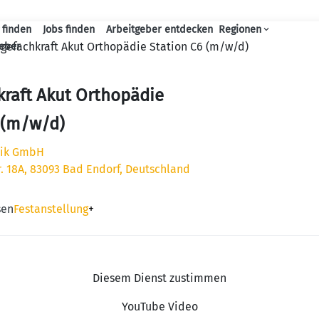
 finden
Jobs finden
Arbeitgeber entdecken
Regionen
Haupt-Navigation
egefachkraft Akut Orthopädie Station C6 (m/w/d)
geber
kraft Akut Orthopädie
 (m/w/d)
nik GmbH
r. 18A, 83093 Bad Endorf, Deutschland
sen
Festanstellung
+
Diesem Dienst zustimmen
YouTube Video