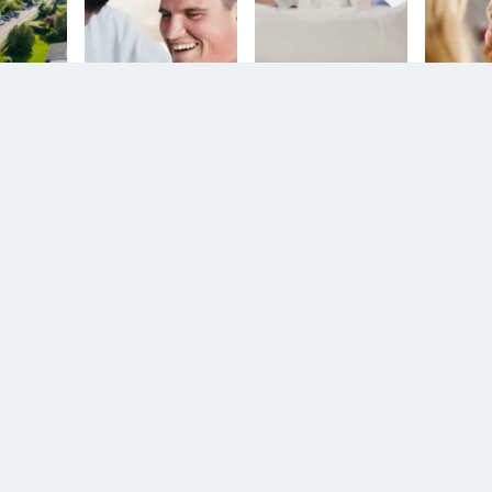
n.
Diesem Service zustimmen.
D
YouTube Video