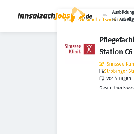
Ausbildung
Jobs
Gesundheitswesen
Pfl
Für Arbeit
Pflegefach
Station C6
Simssee Kli
Ströbinger St
Veröffentlicht
:
vor 4 Tagen
Gesundheitswe