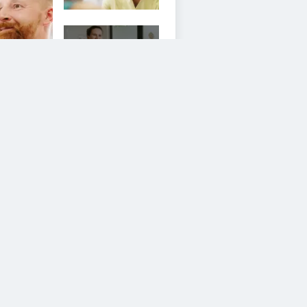
1
iesem Service zustimmen.
YouTube Video