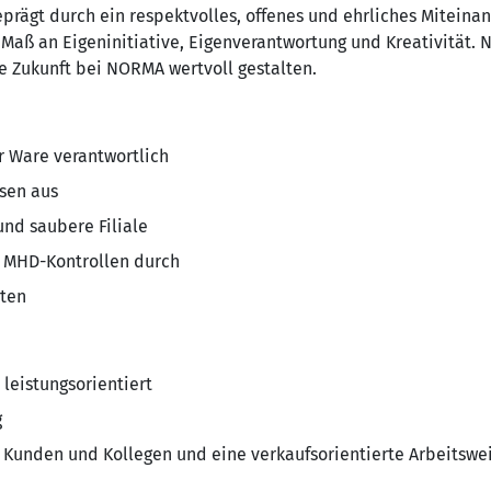
ägt durch ein re­spekt­vol­les, offenes und ehr­li­ches Mit­ein­a
Maß an Eigeninitiative, Eigenverantwortung und Krea­ti­vi­tät. 
 Zukunft bei NORMA wertvoll gestalten.
er Ware verantwortlich
isen aus
 und saubere Filiale
d MHD-Kontrollen durch
iten
 leistungsorientiert
g
 Kunden und Kollegen und eine verkaufsorientierte Arbeitswe