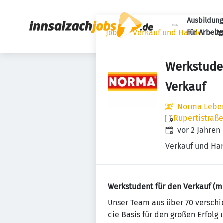
Ausbildung
Jobs
Verkauf und Handel
We
Für Arbeit
Werkstude
Verkauf
Norma Lebens
Rupertistraße
Veröffentlicht
:
vor 2 Jahren
Verkauf und Ha
Werkstudent für den Verkauf (
Un­se­r Team aus über 70 ver­schi
die Basis für den großen Erfolg