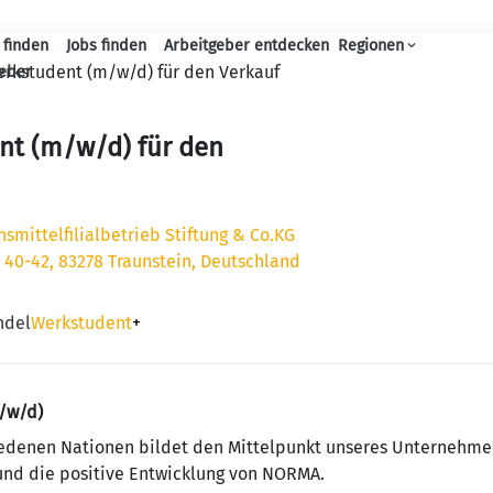
 finden
Jobs finden
Arbeitgeber entdecken
Regionen
Haupt-Navigation
rkstudent (m/w/d) für den Verkauf
geber
nt (m/w/d) für den
mittelfilialbetrieb Stiftung & Co.KG
 40-42, 83278 Traunstein, Deutschland
ndel
Werkstudent
+
m/w/d)
e­de­nen Na­tio­nen bildet den Mit­tel­punkt un­se­res Un­ter­neh­
 und die positive Entwicklung von NORMA.