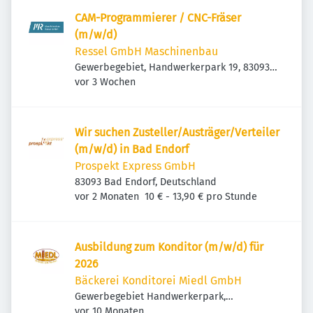
CAM-Programmierer / CNC-Fräser
(m/w/d)
Ressel GmbH Maschinenbau
Gewerbegebiet, Handwerkerpark 19, 83093
Veröffentlicht
:
Bad Endorf, Deutschland
vor 3 Wochen
Wir suchen Zusteller/Austräger/Verteiler
(m/w/d) in Bad Endorf
Prospekt Express GmbH
83093 Bad Endorf, Deutschland
Veröffentlicht
:
vor 2 Monaten
10 € - 13,90 € pro Stunde
Ausbildung zum Konditor (m/w/d) für
2026
Bäckerei Konditorei Miedl GmbH
Gewerbegebiet Handwerkerpark,
Veröffentlicht
:
Handwerkerpark, 83093 Bad Endorf,
vor 10 Monaten