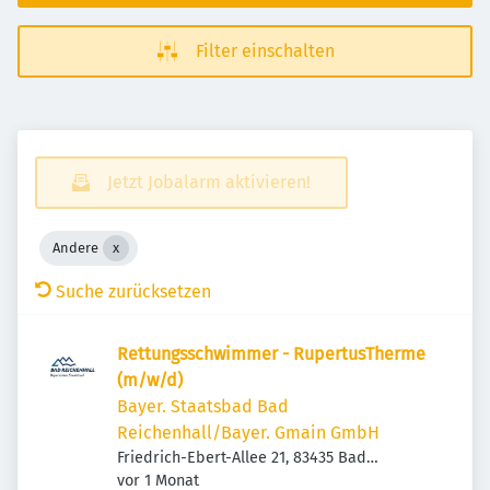
Filter einschalten
Jetzt Jobalarm aktivieren!
Andere
Suche zurücksetzen
Rettungsschwimmer - RupertusTherme
(m/w/d)
Bayer. Staatsbad Bad
Reichenhall/Bayer. Gmain GmbH
Friedrich-Ebert-Allee 21, 83435 Bad
Veröffentlicht
:
Reichenhall, Deutschland
vor 1 Monat