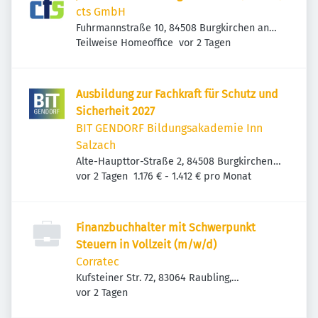
cts GmbH
Fuhrmannstraße 10, 84508 Burgkirchen an
Veröffentlicht
:
der Alz, Deutschland
Teilweise Homeoffice
vor 2 Tagen
Ausbildung zur Fachkraft für Schutz und
Sicherheit 2027
BIT GENDORF Bildungsakademie Inn
Salzach
Alte-Haupttor-Straße 2, 84508 Burgkirchen
Veröffentlicht
:
an der Alz, Deutschland
vor 2 Tagen
1.176 € - 1.412 € pro Monat
Finanzbuchhalter mit Schwerpunkt
Steuern in Vollzeit (m/w/d)
Corratec
Kufsteiner Str. 72, 83064 Raubling,
Veröffentlicht
:
Deutschland
vor 2 Tagen