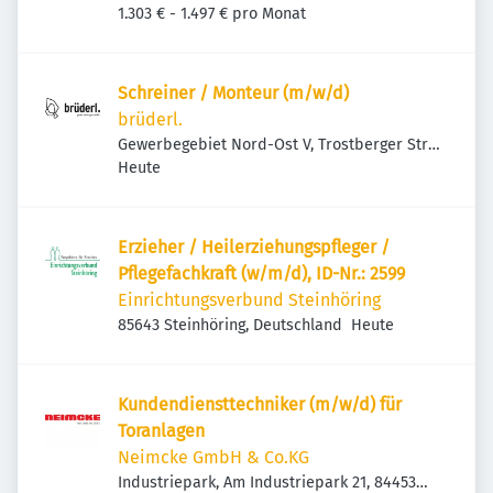
1.303 € - 1.497 € pro Monat
Schreiner / Monteur (m/w/d)
brüderl.
Gewerbegebiet Nord-Ost V, Trostberger Str.
Veröffentlicht
:
13, 83301 Traunreut, Deutschland
Heute
Erzieher / Heilerziehungspfleger /
Pflegefachkraft (w/m/d), ID-Nr.: 2599
Einrichtungsverbund Steinhöring
Veröffentlicht
:
85643 Steinhöring, Deutschland
Heute
Kundendiensttechniker (m/w/d) für
Toranlagen
Neimcke GmbH & Co.KG
Industriepark, Am Industriepark 21, 84453