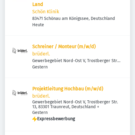
Land
Schön Klinik
83471 Schönau am Königssee, Deutschland
Veröffentlicht
:
Heute
Schreiner / Monteur (m/w/d)
brüderl.
Gewerbegebiet Nord-Ost V, Trostberger Str.
Veröffentlicht
:
13, 83301 Traunreut, Deutschland
Gestern
Projektleitung Hochbau (m/w/d)
brüderl.
Gewerbegebiet Nord-Ost V, Trostberger Str.
13, 83301 Traunreut, Deutschland
+
Veröffentlicht
:
Gestern
Expressbewerbung