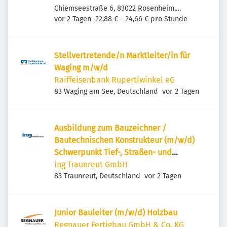
Chiemseestraße 6, 83022 Rosenheim,
Veröffentlicht
:
Deutschland
vor 2 Tagen
22,88 € - 24,66 € pro Stunde
Stellvertretende/n Marktleiter/in für
Waging m/w/d
Raiffeisenbank Rupertiwinkel eG
Veröffentlicht
:
83 Waging am See, Deutschland
vor 2 Tagen
Ausbildung zum Bauzeichner /
Bautechnischen Konstrukteur (m/w/d)
Schwerpunkt Tief-, Straßen- und
Landschaftsbau für 2027
ing Traunreut GmbH
Veröffentlicht
:
83 Traunreut, Deutschland
vor 2 Tagen
Junior Bauleiter (m/w/d) Holzbau
Regnauer Fertigbau GmbH & Co. KG