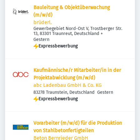
Bauleitung & Objektüberwachung
(m/w/d)
brüderl.
Gewerbegebiet Nord-Ost V, Trostberger Str.
13, 83301 Traunreut, Deutschland
+
Veröffentlicht
:
Gestern
Expressbewerbung
Kaufmännische/r Mitarbeiter/in in der
Projektabwicklung (m/w/d)
abc Ladenbau GmbH & Co. KG
Veröffentlicht
:
83278 Traunstein, Deutschland
Gestern
Expressbewerbung
Vorarbeiter (m/w/d) für die Produktion
von Stahlbetonfertigteilen
Beton Bernrieder GmbH