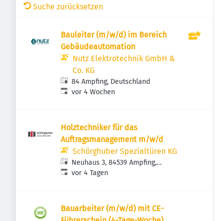
Suche zurücksetzen
Bauleiter (m/w/d) im Bereich
Gebäudeautomation
Nutz Elektrotechnik GmbH &
Co. KG
84 Ampfing, Deutschland
Veröffentlicht
:
vor 4 Wochen
Holztechniker für das
Auftragsmanagement m/w/d
Schörghuber Spezialtüren KG
Neuhaus 3, 84539 Ampfing,
Veröffentlicht
:
Deutschland
vor 4 Tagen
Bauarbeiter (m/w/d) mit CE-
Führerschein (4-Tage-Woche)