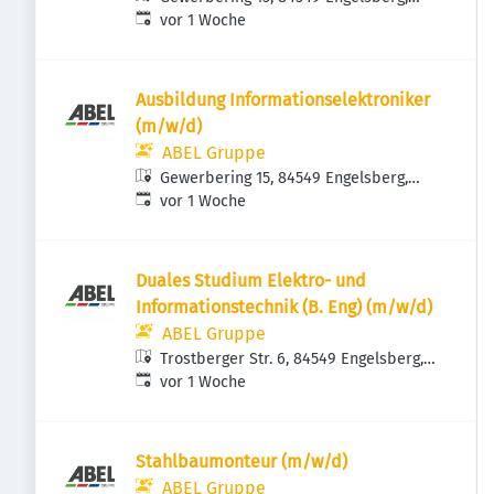
Veröffentlicht
:
Deutschland
vor 1 Woche
Ausbildung Informationselektroniker
(m/w/d)
ABEL Gruppe
Gewerbering 15, 84549 Engelsberg,
Veröffentlicht
:
Deutschland
vor 1 Woche
Duales Studium Elektro- und
Informationstechnik (B. Eng) (m/w/d)
ABEL Gruppe
Trostberger Str. 6, 84549 Engelsberg,
Veröffentlicht
:
Deutschland
vor 1 Woche
Stahlbaumonteur (m/w/d)
ABEL Gruppe