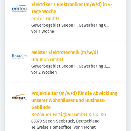
Elektriker / Elektroniker (m/w/d) in 4-
Tage Woche
emtec GmbH
Gewerbegebiet Seeon II, Gewerbering 6,
Veröffentlicht
:
83370 Seeon-Seebruck, Deutschland
vor 1 Woche
Meister Elektrotechnik (m/w/d)
BrauKon GmbH
Gewerbegebiet Seeon II, Gewerbering 3,
Veröffentlicht
:
83370 Seeon-Seebruck, Deutschland
vor 2 Wochen
Projektleiter (m/w/d) für die Abwicklung
unserer Wohnhäuser und Business-
Gebäude
Regnauer Fertigbau GmbH & Co. KG
83370 Seeon-Seebruck, Deutschland
Veröffentlicht
:
Teilweise Homeoffice
vor 1 Monat