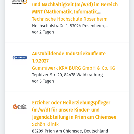
und Nachhaltigkeit (m/w/d) im Bereich
MINT (Mathematik, Informatik,
Naturwissenschaft und Technik)
Technische Hochschule Rosenheim
Hochschulstraße 1, 83024 Rosenheim,
Veröffentlicht
:
Deutschland
vor 2 Tagen
Auszubildende Industriekaufleute
1.9.2027
Gummiwerk KRAIBURG GmbH & Co. KG
Teplitzer Str. 20, 84478 Waldkraiburg,
Veröffentlicht
:
Deutschland
vor 3 Tagen
Erzieher oder Heilerziehungspfleger
(m/w/d) für unsere Kinder- und
Jugendabteilung in Prien am Chiemsee
Schön Klinik
83209 Prien am Chiemsee, Deutschland