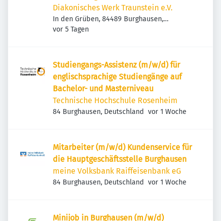
2026 (20 Std./Woche) – Burghausen
Diakonisches Werk Traunstein e.V.
In den Grüben, 84489 Burghausen,
Veröffentlicht
:
Deutschland
vor 5 Tagen
Studiengangs-Assistenz (m/w/d) für
englischsprachige Studiengänge auf
Bachelor- und Masterniveau
Technische Hochschule Rosenheim
Veröffentlicht
:
84 Burghausen, Deutschland
vor 1 Woche
Mitarbeiter (m/w/d) Kundenservice für
die Hauptgeschäftsstelle Burghausen
meine Volksbank Raiffeisenbank eG
Veröffentlicht
:
84 Burghausen, Deutschland
vor 1 Woche
Minijob in Burghausen (m/w/d)