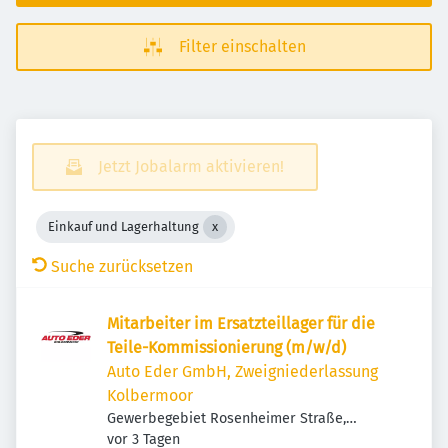
Filter einschalten
Jetzt Jobalarm aktivieren!
Einkauf und Lagerhaltung
Suche zurücksetzen
Mitarbeiter im Ersatzteillager für die
Teile-Kommissionierung (m/w/d)
Auto Eder GmbH, Zweigniederlassung
Kolbermoor
Gewerbegebiet Rosenheimer Straße,
Veröffentlicht
:
Rosenheimer Str. 59, 83059 Kolbermoor,
vor 3 Tagen