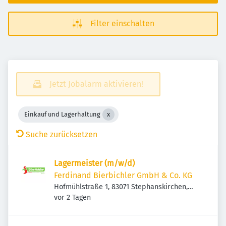
Filter einschalten
Jetzt Jobalarm aktivieren!
Einkauf und Lagerhaltung
Suche zurücksetzen
Lagermeister (m/w/d)
Ferdinand Bierbichler GmbH & Co. KG
Hofmühlstraße 1, 83071 Stephanskirchen,
Veröffentlicht
:
Deutschland
vor 2 Tagen