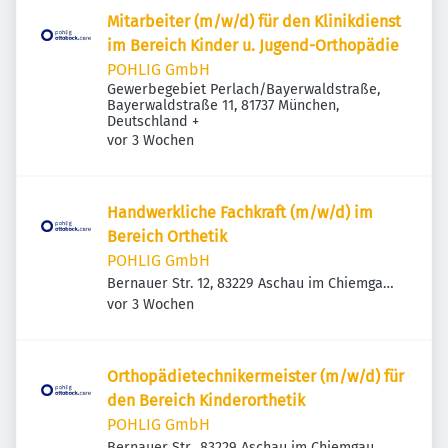
Mitarbeiter (m/w/d) für den Klinikdienst
im Bereich Kinder u. Jugend-Orthopädie
POHLIG GmbH
Gewerbegebiet Perlach/Bayerwaldstraße,
Bayerwaldstraße 11, 81737 München,
Deutschland
+
Veröffentlicht
:
vor 3 Wochen
Handwerkliche Fachkraft (m/w/d) im
Bereich Orthetik
POHLIG GmbH
Bernauer Str. 12, 83229 Aschau im Chiemgau,
Veröffentlicht
:
Deutschland
vor 3 Wochen
Orthopädietechnikermeister (m/w/d) für
den Bereich Kinderorthetik
POHLIG GmbH
Bernauer Str., 83229 Aschau im Chiemgau,