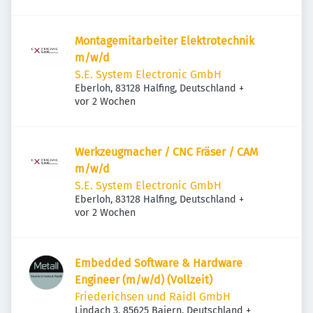
Montagemitarbeiter Elektrotechnik
m/w/d
S.E. System Electronic GmbH
Eberloh, 83128 Halfing, Deutschland
+
Veröffentlicht
:
vor 2 Wochen
Werkzeugmacher / CNC Fräser / CAM
m/w/d
S.E. System Electronic GmbH
Eberloh, 83128 Halfing, Deutschland
+
Veröffentlicht
:
vor 2 Wochen
Embedded Software & Hardware
Engineer (m/w/d) (Vollzeit)
Friederichsen und Raidl GmbH
Lindach 3, 85625 Baiern, Deutschland
+