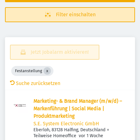
Filter einschalten
Jetzt Jobalarm aktivieren!
Festanstellung
Suche zurücksetzen
Marketing- & Brand Manager (m/w/d) –
Markenführung | Social Media |
Produktmarketing
S.E. System Electronic GmbH
Eberloh, 83128 Halfing, Deutschland
+
Veröffentlicht
:
Teilweise Homeoffice
vor 1 Woche