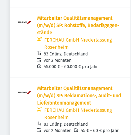
Mita­r­beiter Quali­täts­ma­na­ge­ment
(m/w/d) SP: Rohstoffe, Beda­rfs­ge­gen­
stände
FERCHAU GmbH Niederlassung
Rosenheim
83 Edling, Deutschland
Veröffentlicht
:
vor 2 Monaten
45.000 € - 60.000 € pro Jahr
Mita­r­beiter Quali­täts­ma­na­ge­ment
(m/w/d) SP: Rekla­ma­tions-, Audit- und
Liefe­ran­ten­ma­na­ge­ment
FERCHAU GmbH Niederlassung
Rosenheim
83 Edling, Deutschland
Veröffentlicht
:
vor 2 Monaten
45 € - 60 € pro Jahr