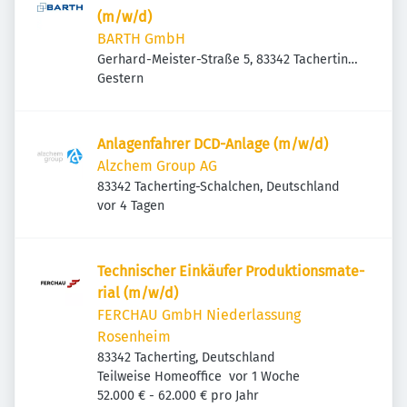
(m/w/d)
BARTH GmbH
Gerhard-Meister-Straße 5, 83342 Tacherting,
Veröffentlicht
:
Deutschland
Gestern
Anlagenfahrer DCD-Anlage (m/w/d)
Alzchem Group AG
83342 Tacherting-Schalchen, Deutschland
Veröffentlicht
:
vor 4 Tagen
Tech­ni­scher Einkäufer Produk­ti­ons­ma­te­
rial (m/w/d)
FERCHAU GmbH Niederlassung
Rosenheim
83342 Tacherting, Deutschland
Veröffentlicht
:
Teilweise Homeoffice
vor 1 Woche
52.000 € - 62.000 € pro Jahr