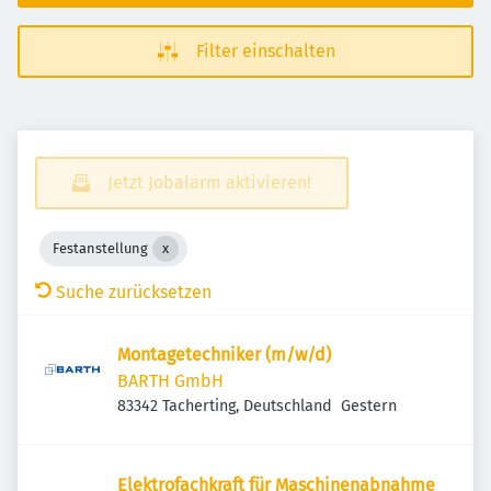
Filter einschalten
Jetzt Jobalarm aktivieren!
Festanstellung
Suche zurücksetzen
Montagetechniker (m/w/d)
BARTH GmbH
Veröffentlicht
:
83342 Tacherting, Deutschland
Gestern
Elektrofachkraft für Maschinenabnahme