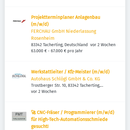
Projektterminplaner Anlagenbau
(m/w/d)
FERCHAU GmbH Niederlassung
Rosenheim
Veröffentlicht
:
83342 Tacherting, Deutschland
vor 2 Wochen
63.000 € - 67.000 € pro Jahr
Werkstattleiter / Kfz-Meister (m/w/d)
Autohaus Schlögl GmbH & Co. KG
Trostberger Str. 10, 83342 Tacherting,
Veröffentlicht
:
Deutschland
vor 2 Wochen
🚀 CNC-Fräser / Programmierer (m/w/d)
für High-Tech-Automationsschmiede
gesucht!