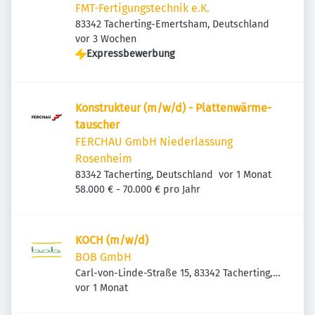
FMT-Fertigungstechnik e.K.
83342 Tacherting-Emertsham, Deutschland
Veröffentlicht
:
vor 3 Wochen
Expressbewerbung
Konstruk­teur (m/w/d) - Plat­ten­wär­me­
tau­scher
FERCHAU GmbH Niederlassung
Rosenheim
Veröffentlicht
:
83342 Tacherting, Deutschland
vor 1 Monat
58.000 € - 70.000 € pro Jahr
KOCH (m/w/d)
BOB GmbH
Carl-von-Linde-Straße 15, 83342 Tacherting,
Veröffentlicht
:
Deutschland
vor 1 Monat