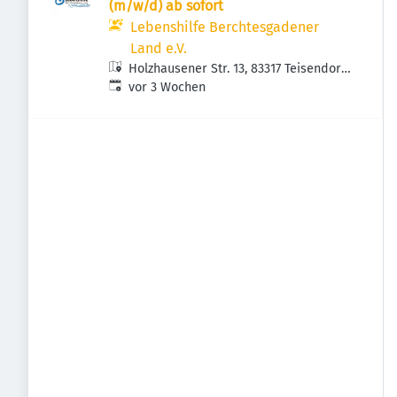
(m/w/d) ab sofort
Lebenshilfe Berchtesgadener
Land e.V.
Holzhausener Str. 13, 83317 Teisendorf,
Veröffentlicht
:
Deutschland
vor 3 Wochen