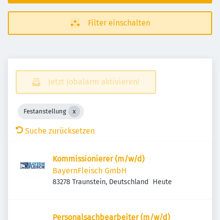
Filter einschalten
Jetzt Jobalarm aktivieren!
Festanstellung
Suche zurücksetzen
Kommissionierer (m/w/d)
BayernFleisch GmbH
Veröffentlicht
:
83278 Traunstein, Deutschland
Heute
Personalsachbearbeiter (m/w/d)