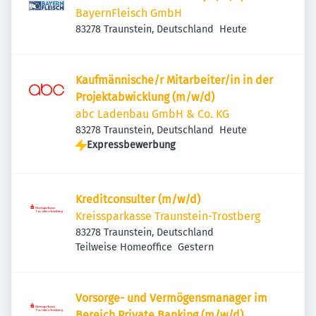
BayernFleisch GmbH
Veröffentlicht
:
83278 Traunstein, Deutschland
Heute
Kaufmännische/r Mitarbeiter/in in der
Projektabwicklung (m/w/d)
abc Ladenbau GmbH & Co. KG
Veröffentlicht
:
83278 Traunstein, Deutschland
Heute
Expressbewerbung
Kreditconsulter (m/w/d)
Kreissparkasse Traunstein-Trostberg
83278 Traunstein, Deutschland
Veröffentlicht
:
Teilweise Homeoffice
Gestern
Vorsorge- und Vermögensmanager im
Bereich Private Banking (m/w/d)