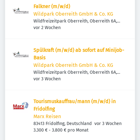
Falkner (m/w/d)
Wildpark Oberreith GmbH & Co. KG
Wildfreizeitpark Oberreith, Oberreith 6A,
Veröffentlicht
:
83567 Unterreit, Deutschland
vor 2 Wochen
Spülkraft (m/w/d) ab sofort auf Minijob-
Basis
Wildpark Oberreith GmbH & Co. KG
Wildfreizeitpark Oberreith, Oberreith 6A,
Veröffentlicht
:
83567 Unterreit, Deutschland
vor 3 Wochen
Tourismuskauffrau/mann (m/w/d) in
Fridolfing
Marx Reisen
Veröffentlicht
:
83413 Fridolfing, Deutschland
vor 3 Wochen
3.300 € - 3.800 € pro Monat