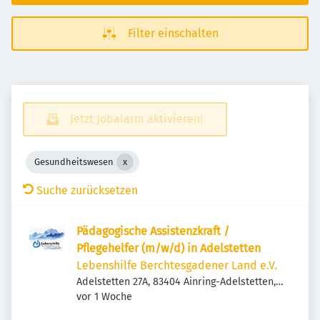
Filter einschalten
Jetzt Jobalarm aktivieren!
Gesundheitswesen
Suche zurücksetzen
Pädagogische Assistenzkraft /
Pflegehelfer (m/w/d) in Adelstetten
Lebenshilfe Berchtesgadener Land e.V.
Adelstetten 27A, 83404 Ainring-Adelstetten,
Veröffentlicht
:
Deutschland
vor 1 Woche