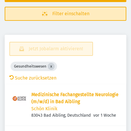
Filter einschalten
Jetzt Jobalarm aktivieren!
Gesundheitswesen
Suche zurücksetzen
Medizinische Fachangestellte Neurologie
(m/w/d) in Bad Aibling
Schön Klinik
Veröffentlicht
:
83043 Bad Aibling, Deutschland
vor 1 Woche