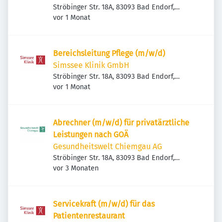
Manuelle Medizin und Geriatrische
Ströbinger Str. 18A, 83093 Bad Endorf,
Veröffentlicht
:
Deutschland
vor 1 Monat
Rehabilitation
Bereichsleitung Pflege (m/w/d)
Simssee Klinik GmbH
Ströbinger Str. 18A, 83093 Bad Endorf,
Veröffentlicht
:
Deutschland
vor 1 Monat
Abrechner (m/w/d) für privatärztliche
Leistungen nach GOÄ
Gesundheitswelt Chiemgau AG
Ströbinger Str. 18A, 83093 Bad Endorf,
Veröffentlicht
:
Deutschland
vor 3 Monaten
Servicekraft (m/w/d) für das
Patientenrestaurant