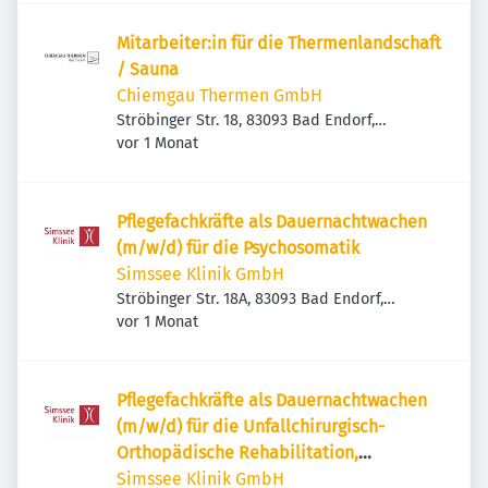
Mitarbeiter:in für die Thermenlandschaft
/ Sauna
Chiemgau Thermen GmbH
Ströbinger Str. 18, 83093 Bad Endorf,
Veröffentlicht
:
Deutschland
vor 1 Monat
Pflegefachkräfte als Dauernachtwachen
(m/w/d) für die Psychosomatik
Simssee Klinik GmbH
Ströbinger Str. 18A, 83093 Bad Endorf,
Veröffentlicht
:
Deutschland
vor 1 Monat
Pflegefachkräfte als Dauernachtwachen
(m/w/d) für die Unfallchirurgisch-
Orthopädische Rehabilitation,
Konservative Akut-Orthopädie &
Simssee Klinik GmbH