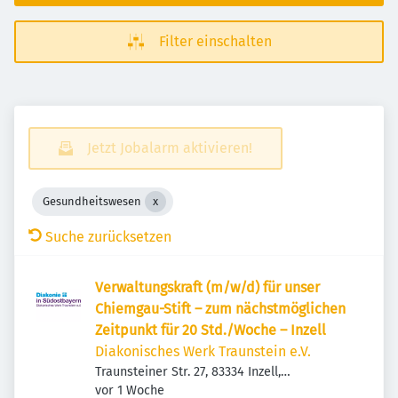
Filter einschalten
Jetzt Jobalarm aktivieren!
Gesundheitswesen
Suche zurücksetzen
Verwaltungskraft (m/w/d) für unser
Chiemgau-Stift – zum nächstmöglichen
Zeitpunkt für 20 Std./Woche – Inzell
Diakonisches Werk Traunstein e.V.
Traunsteiner Str. 27, 83334 Inzell,
Veröffentlicht
:
Deutschland
vor 1 Woche