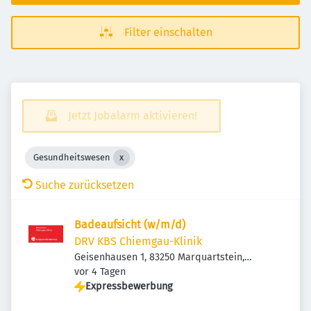
Filter einschalten
Jetzt Jobalarm aktivieren!
Gesundheitswesen
Suche zurücksetzen
Badeaufsicht (w/m/d)
DRV KBS Chiemgau-Klinik
Geisenhausen 1, 83250 Marquartstein,
Veröffentlicht
:
Deutschland
vor 4 Tagen
Expressbewerbung