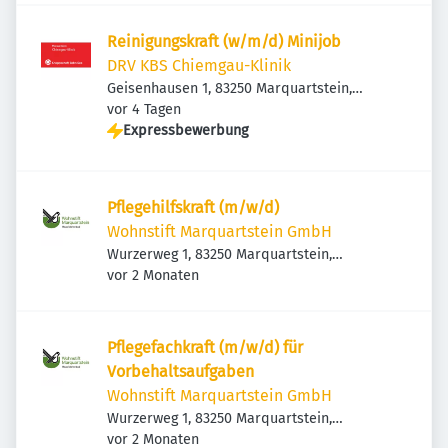
Reinigungskraft (w/m/d) Minijob
DRV KBS Chiemgau-Klinik
Geisenhausen 1, 83250 Marquartstein,
Veröffentlicht
:
Deutschland
vor 4 Tagen
Expressbewerbung
Pflegehilfskraft (m/w/d)
Wohnstift Marquartstein GmbH
Wurzerweg 1, 83250 Marquartstein,
Veröffentlicht
:
Deutschland
vor 2 Monaten
Pflegefachkraft (m/w/d) für
Vorbehaltsaufgaben
Wohnstift Marquartstein GmbH
Wurzerweg 1, 83250 Marquartstein,
Veröffentlicht
:
Deutschland
vor 2 Monaten