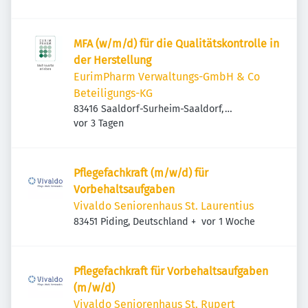
MFA (w/m/d) für die Qualitätskontrolle in
der Herstellung
EurimPharm Verwaltungs-GmbH & Co
Beteiligungs-KG
83416 Saaldorf-Surheim-Saaldorf,
Veröffentlicht
:
Deutschland
vor 3 Tagen
Pflegefachkraft (m/w/d) für
Vorbehaltsaufgaben
Vivaldo Seniorenhaus St. Laurentius
Veröffentlicht
:
83451 Piding, Deutschland
+
vor 1 Woche
Pflegefachkraft für Vorbehaltsaufgaben
(m/w/d)
Vivaldo Seniorenhaus St. Rupert