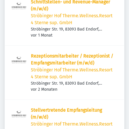
Schnittstellen- und Revenue-Manager
(m/w/d)
Ströbinger Hof Therme.Wellness.Resort
4 Sterne sup. GmbH
Ströbinger Str. 19, 83093 Bad Endorf,
Veröffentlicht
:
Deutschland
vor 1 Monat
Rezeptionsmitarbeiter / Rezeptionist /
Empfangsmitarbeiter (m/w/d)
Ströbinger Hof Therme.Wellness.Resort
4 Sterne sup. GmbH
Ströbinger Str. 19, 83093 Bad Endorf,
Veröffentlicht
:
Deutschland
vor 2 Monaten
Stellvertretende Empfangsleitung
(m/w/d)
Ströbinger Hof Therme.Wellness.Resort