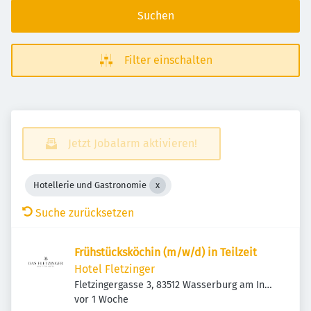
Suchen
Filter einschalten
Jetzt Jobalarm aktivieren!
Hotellerie und Gastronomie
Suche zurücksetzen
Frühstücksköchin (m/w/d) in Teilzeit
Hotel Fletzinger
Fletzingergasse 3, 83512 Wasserburg am Inn,
Veröffentlicht
:
Deutschland
vor 1 Woche