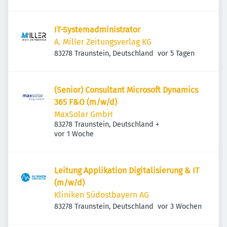
IT-Systemadministrator
A. Miller Zeitungsverlag KG
Veröffentlicht
:
83278 Traunstein, Deutschland
vor 5 Tagen
(Senior) Consultant Microsoft Dynamics
365 F&O (m/w/d)
MaxSolar GmbH
83278 Traunstein, Deutschland
+
Veröffentlicht
:
vor 1 Woche
Leitung Applikation Digitalisierung & IT
(m/w/d)
Kliniken Südostbayern AG
Veröffentlicht
:
83278 Traunstein, Deutschland
vor 3 Wochen