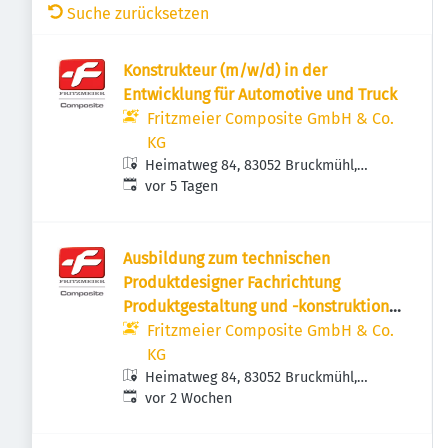
Suche zurücksetzen
Konstrukteur (m/w/d) in der
Entwicklung für Automotive und Truck
Fritzmeier Composite GmbH & Co.
KG
Heimatweg 84, 83052 Bruckmühl,
Veröffentlicht
:
Deutschland
vor 5 Tagen
Ausbildung zum technischen
Produktdesigner Fachrichtung
Produktgestaltung und -konstruktion
(m/w/d)
Fritzmeier Composite GmbH & Co.
KG
Heimatweg 84, 83052 Bruckmühl,
Veröffentlicht
:
Deutschland
vor 2 Wochen