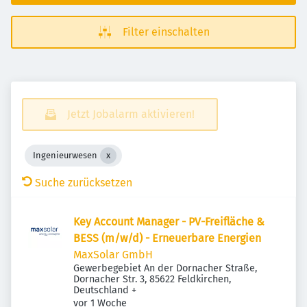
Filter einschalten
Jetzt Jobalarm aktivieren!
Ingenieurwesen
Suche zurücksetzen
Key Account Manager - PV-Freifläche &
BESS (m/w/d) - Erneuerbare Energien
MaxSolar GmbH
Gewerbegebiet An der Dornacher Straße,
Dornacher Str. 3, 85622 Feldkirchen,
Deutschland
+
Veröffentlicht
:
vor 1 Woche