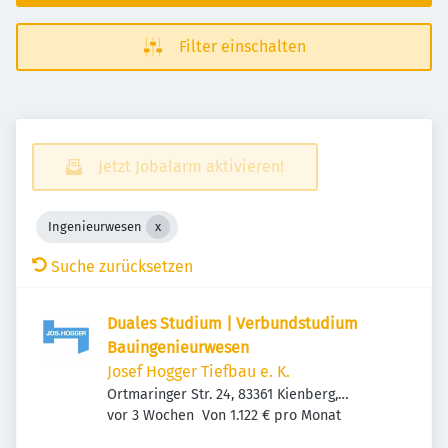
Filter einschalten
Jetzt Jobalarm aktivieren!
Ingenieurwesen
Suche zurücksetzen
Duales Studium | Verbundstudium
Bauingenieurwesen
Josef Hogger Tiefbau e. K.
Ortmaringer Str. 24, 83361 Kienberg,
Veröffentlicht
:
Deutschland
vor 3 Wochen
Von 1.122 € pro Monat