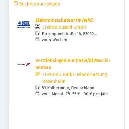
Suche zurücksetzen
Elektroinstallateur (m/w/d)
Elektro Duschl GmbH
Farrenpointstraße 16, 83059
Veröffentlicht
:
Kolbermoor, Deutschland
vor 4 Wochen
Vertriebs­in­ge­nieur (m/w/d) Maschi­
nenbau
FERCHAU GmbH Niederlassung
Rosenheim
83 Kolbermoor, Deutschland
Veröffentlicht
:
vor 1 Monat
55 € - 90 € pro Jahr