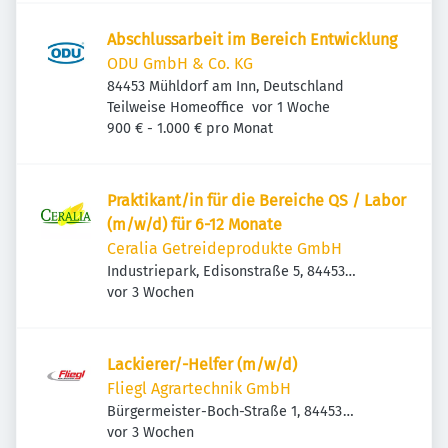
Abschlussarbeit im Bereich Entwicklung
ODU GmbH & Co. KG
84453 Mühldorf am Inn, Deutschland
Veröffentlicht
:
Teilweise Homeoffice
vor 1 Woche
900 € - 1.000 € pro Monat
Praktikant/in für die Bereiche QS / Labor
(m/w/d) für 6-12 Monate
Ceralia Getreideprodukte GmbH
Industriepark, Edisonstraße 5, 84453
Veröffentlicht
:
Mühldorf am Inn, Deutschland
vor 3 Wochen
Lackierer/-Helfer (m/w/d)
Fliegl Agrartechnik GmbH
Bürgermeister-Boch-Straße 1, 84453
Veröffentlicht
:
Mühldorf am Inn, Deutschland
vor 3 Wochen