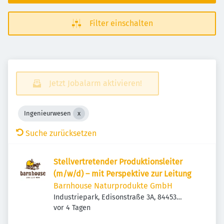
Filter einschalten
Jetzt Jobalarm aktivieren!
Ingenieurwesen
Suche zurücksetzen
Stellvertretender Produktionsleiter
(m/w/d) – mit Perspektive zur Leitung
Barnhouse Naturprodukte GmbH
Industriepark, Edisonstraße 3A, 84453
Veröffentlicht
:
Mühldorf am Inn, Deutschland
vor 4 Tagen