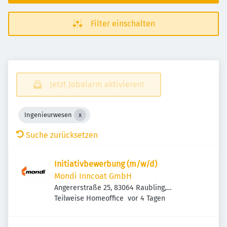
Filter einschalten
Jetzt Jobalarm aktivieren!
Ingenieurwesen
Suche zurücksetzen
Initiativbewerbung (m/w/d)
Mondi Inncoat GmbH
Angererstraße 25, 83064 Raubling,
Veröffentlicht
:
Deutschland
Teilweise Homeoffice
vor 4 Tagen