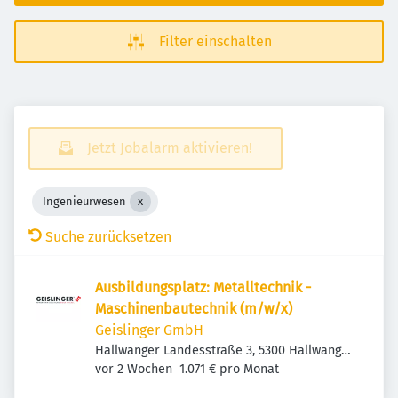
Filter einschalten
Jetzt Jobalarm aktivieren!
Ingenieurwesen
Suche zurücksetzen
Ausbildungsplatz: Metalltechnik -
Maschinenbautechnik (m/w/x)
Geislinger GmbH
Hallwanger Landesstraße 3, 5300 Hallwang
Veröffentlicht
:
bei Salzburg, Österreich
vor 2 Wochen
1.071 € pro Monat