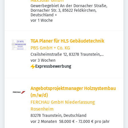
MaxSolar GmbH
Gewerbegebiet An der Dornacher Straße,
Dornacher Str. 3, 85622 Feldkirchen,
Deutschland
+
Veröffentlicht
:
vor 1 Woche
TGA Planer für HLS Gebäudetechnik
PBS GmbH + Co. KG
Crailsheimstraße 12, 83278 Traunstein,
Veröffentlicht
:
Deutschland
vor 3 Wochen
Expressbewerbung
Ange­bots­pro­jekt­ma­nager Holz­sys­tembau
(m/w/d)
FERCHAU GmbH Niederlassung
Rosenheim
83278 Traunstein, Deutschland
Veröffentlicht
:
vor 2 Monaten
58.000 € - 72.000 € pro Jahr