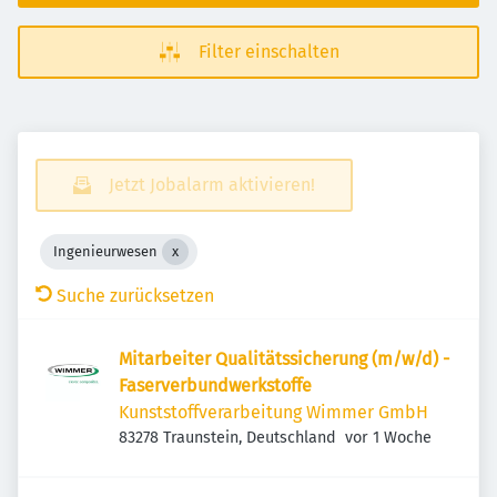
Filter einschalten
Jetzt Jobalarm aktivieren!
Ingenieurwesen
Suche zurücksetzen
Mitarbeiter Qualitätssicherung (m/w/d) -
Faserverbundwerkstoffe
Kunststoffverarbeitung Wimmer GmbH
Veröffentlicht
:
83278 Traunstein, Deutschland
vor 1 Woche