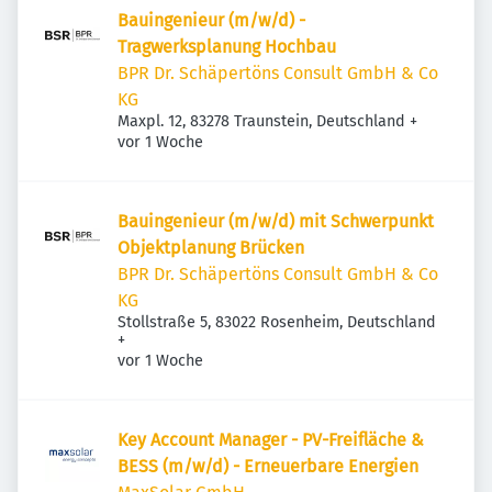
Bauingenieur (m/w/d) -
Tragwerksplanung Hochbau
BPR Dr. Schäpertöns Consult GmbH & Co
KG
Maxpl. 12, 83278 Traunstein, Deutschland
+
Veröffentlicht
:
vor 1 Woche
Bauingenieur (m/w/d) mit Schwerpunkt
Objektplanung Brücken
BPR Dr. Schäpertöns Consult GmbH & Co
KG
Stollstraße 5, 83022 Rosenheim, Deutschland
+
Veröffentlicht
:
vor 1 Woche
Key Account Manager - PV-Freifläche &
BESS (m/w/d) - Erneuerbare Energien