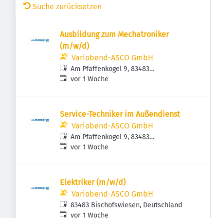
Suche zurücksetzen
Ausbildung zum Mechatroniker
(m/w/d)
Variobend-ASCO GmbH
Am Pfaffenkogel 9, 83483
Veröffentlicht
:
Bischofswiesen, Deutschland
vor 1 Woche
Service-Techniker im Außendienst
Variobend-ASCO GmbH
Am Pfaffenkogel 9, 83483
Veröffentlicht
:
Bischofswiesen, Deutschland
vor 1 Woche
Elektriker (m/w/d)
Variobend-ASCO GmbH
83483 Bischofswiesen, Deutschland
Veröffentlicht
:
vor 1 Woche